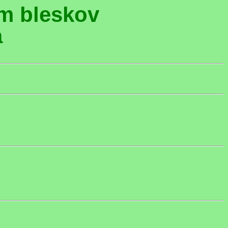
om bleskov
a