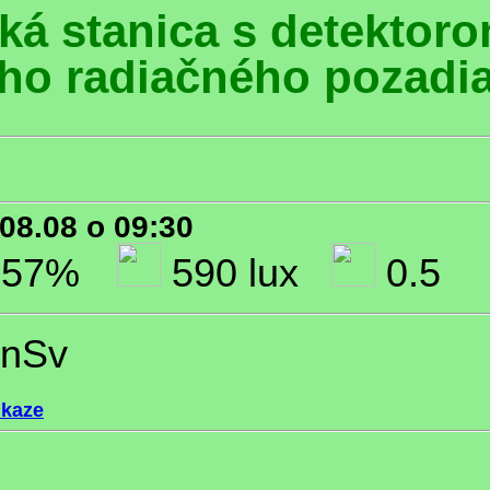
á stanica s detektor
ho radiačného pozadi
08.08 o 09:30
57%
590 lux
0.5
 nSv
dkaze