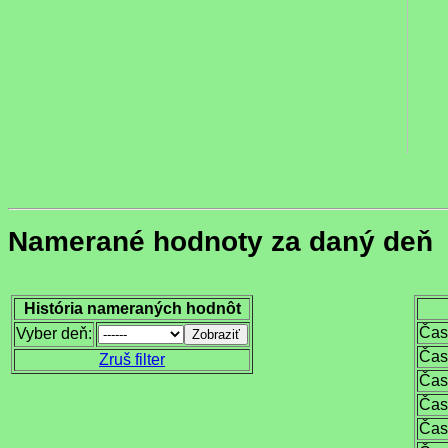
Namerané hodnoty za daný deň
História nameraných hodnôt
Čas
Vyber deň:
Čas
Zruš filter
Čas
Čas
Čas