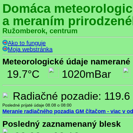
Domáca meteorologick
a meraním prirodzené
Ružomberok, centrum
Ako to funguje
Moja webstránka
Meteorologické údaje namerané 
19.7°C
1020mBar
Radiačné pozadie: 119.6
Posledné prijaté údaje 08.08 o 08:00
Meranie radiačného pozadia GM čítačom - viac v o
Posledný zaznamenaný blesk